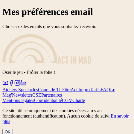
Mes préférences email
Choisissez les emails que vous souhaitez recevoir.
Oser le jeu • Frôler la folie !
Ateliers Spectacles
Cours de Théâtre
Act'Impro
Tarifs
FAQ
Le
Mag'
Newsletter
CSE
Partenaires
Mentions légales
Confidentialité
CGV
Charte
Ce site utilise uniquement des cookies nécessaires au
fonctionnement (authentification). Aucun cookie de suivi.
En savoir
plus
OK