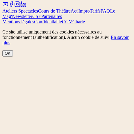
Ateliers Spectacles
Cours de Théâtre
Act'Impro
Tarifs
FAQ
Le
Mag'
Newsletter
CSE
Partenaires
Mentions légales
Confidentialité
CGV
Charte
Ce site utilise uniquement des cookies nécessaires au
fonctionnement (authentification). Aucun cookie de suivi.
En savoir
plus
OK