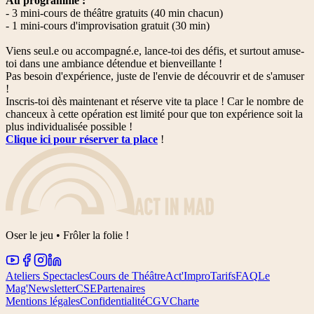
Au programme :
- 3 mini-cours de théâtre gratuits (40 min chacun)
- 1 mini-cours d'improvisation gratuit (30 min)
Viens seul.e ou accompagné.e, lance-toi des défis, et surtout amuse-
toi dans une ambiance détendue et bienveillante !
Pas besoin d'expérience, juste de l'envie de découvrir et de s'amuser
!
Inscris-toi dès maintenant et réserve vite ta place ! Car le nombre de
chanceux à cette opération est limité pour que ton expérience soit la
plus individualisée possible !
Clique ici pour réserver ta place
!
Oser le jeu • Frôler la folie !
Ateliers Spectacles
Cours de Théâtre
Act'Impro
Tarifs
FAQ
Le
Mag'
Newsletter
CSE
Partenaires
Mentions légales
Confidentialité
CGV
Charte